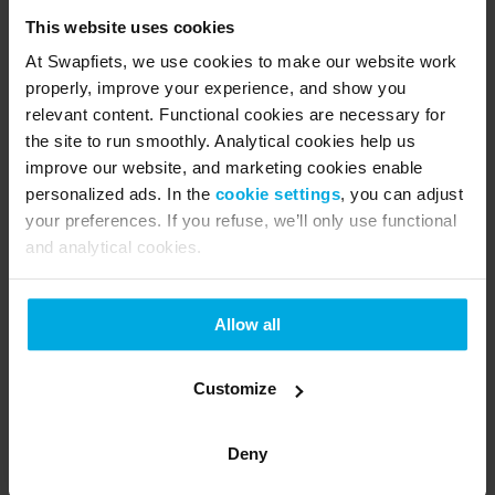
Konceptet er enkelt og brugervenligt: For et fast 
This website uses cookies
månedligt beløb får du din egen cykel eller elcykel, 
At Swapfiets, we use cookies to make our website work
som aldrig går i stykker, da gratis reparation eller 
properly, improve your experience, and show you
ombytning i butikken inden for 10 minutter er 
relevant content. Functional cookies are necessary for
the site to run smoothly. Analytical cookies help us
inkluderet i abonnementet.
improve our website, and marketing cookies enable
personalized ads. In the
cookie settings
, you can adjust
I Danmark blev Swapfiets lanceret i 2018, og i dag 
your preferences. If you refuse, we’ll only use functional
kører omkring 20.000 medlemmer rundt med det 
and analytical cookies.
velkendte blå forhjul i hhv. København, Aarhus, 
Odense samt Aalborg – hvor Swapfiets åbnede i 
2020. og i København, hvor virksomheden i april 
Allow all
2020 åbnede butik nummer to i Hovedstadsområdet 
på Frederiksberg.
Customize
Pressekontakt
Deny