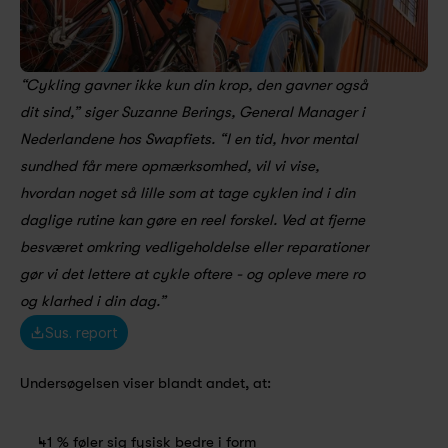
“Cykling gavner ikke kun din krop, den gavner også 
dit sind,” siger Suzanne Berings, General Manager i 
Nederlandene hos Swapfiets. “I en tid, hvor mental 
sundhed får mere opmærksomhed, vil vi vise, 
hvordan noget så lille som at tage cyklen ind i din 
daglige rutine kan gøre en reel forskel. Ved at fjerne 
besværet omkring vedligeholdelse eller reparationer 
gør vi det lettere at cykle oftere - og opleve mere ro 
og klarhed i din dag.”
Sus. report
Undersøgelsen viser blandt andet, at:
41 % føler sig fysisk bedre i form