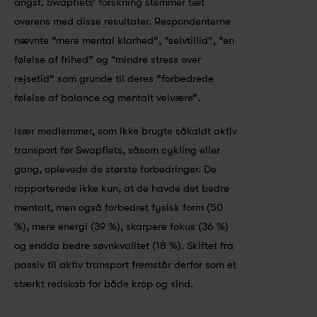
angst. Swapfiets’ forskning stemmer tæt 
overens med disse resultater. Respondenterne 
nævnte “mere mental klarhed”, “selvtillid”, “en 
følelse af frihed” og “mindre stress over 
rejsetid” som grunde til deres “forbedrede 
følelse af balance og mentalt velvære”.
Især medlemmer, som ikke brugte såkaldt aktiv 
transport før Swapfiets, såsom cykling eller 
gang, oplevede de største forbedringer. De 
rapporterede ikke kun, at de havde det bedre 
mentalt, men også forbedret fysisk form (50 
%), mere energi (39 %), skarpere fokus (36 %) 
og endda bedre søvnkvalitet (18 %). Skiftet fra 
passiv til aktiv transport fremstår derfor som et 
stærkt redskab for både krop og sind.