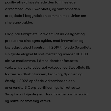
positiv effekt investerede den familieejede 
virksomhed Pon i Swapfiets, og virksomheden 
arbejdede i begyndelsen sammen med Union om 
sine egne cykler.
I dag har Swapfiets i årevis fuldt ud designet og 
produceret sine egne cykler, med innovation og 
bæredygtighed i centrum. I 2019 tilføjede Swapfiets 
sin første elcykel til sortimentet og nåede 100.000 
aktive medlemmer. I årene derefter fortsatte 
væksten, elcykeludvalget voksede, og Swapfiets fik 
fodfæste i Storbritannien, Frankrig, Spanien og 
Østrig. I 2022 opnåede virksomheden den 
anerkendte B Corp-certificering, hvilket satte 
Swapfiets i højeste gear for at skabe positiv social 
og samfundsmæssig effekt.