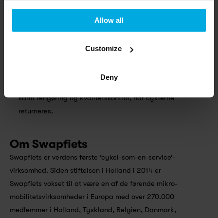
år.
Swapfiets er vokset til en stor arbejdsgiver med 
Allow all
mere end 1.200 medarbejdere på tværs af 8 
lande.
Customize
Hvert år udføres mere end 600.000 reparationer i 
butikker, lagre eller hos kunderne. Dette omfatter 
Deny
oppumpning af dæk, reparation af cykelklokker 
samt rengøring og kvalitetskontrol, når cyklerne 
returneres.
Om Swapfiets
Swapfiets er verdens første ’cykel-som-en-service’-
virksomhed. Siden stiftelsen i Holland i 2014 er 
Swapfiets vokset til at være en af de førende mikro-
mobilitetsvirksomheder i Europa med over 270.000 
medlemmer i Holland, Tyskland, Belgien, Danmark, 