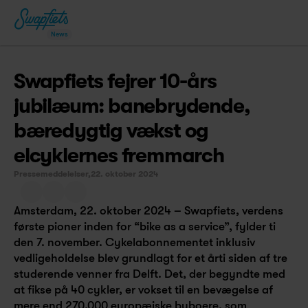
News
Swapfiets fejrer 10-års 
jubilæum: banebrydende, 
bæredygtig vækst og 
elcyklernes fremmarch
Pressemeddelelser,
22. oktober 2024
Amsterdam, 22. oktober 2024 – Swapfiets, verdens 
første pioner inden for “bike as a service”, fylder ti 
den 7. november. Cykelabonnementet inklusiv 
vedligeholdelse blev grundlagt for et årti siden af tre 
studerende venner fra Delft. Det, der begyndte med 
at fikse på 40 cykler, er vokset til en bevægelse af 
mere end 270.000 europæiske byboere, som 