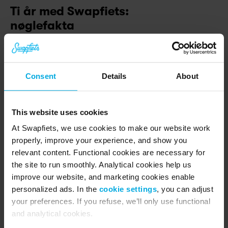
Ti år med Swapfiets: 
nøglefakta
I Amsterdam er hver 13. cykel en Swapfiets.
Elcyklen er i fremgang: I alt er mere end 50.000 
Consent
Details
About
Swapfiets-elcykler på vejene, svarende til 19 % 
af den samlede flåde.
Bag kulisserne arbejder Swapfiets hårdt på en 
This website uses cookies
100 % cirkulær cykel. Swapfiets Deluxe 7 er i 
At Swapfiets, we use cookies to make our website work
øjeblikket 88 % cirkulær. Swapfiets arbejder 
properly, improve your experience, and show you
også mod klimaneutral drift.
relevant content. Functional cookies are necessary for
the site to run smoothly. Analytical cookies help us
For at skabe en 100 % cirkulær cykel innoverer 
improve our website, and marketing cookies enable
virksomheden inden for genbrug, reparation og 
personalized ads. In the
cookie settings
, you can adjust
genanvendte eller biobaserede materialer.
your preferences. If you refuse, we’ll only use functional
Gennemsnitsalderen for alle Swapfiets-
and analytical cookies.
medlemmer er 30 år, og det ældste medlem er 83 