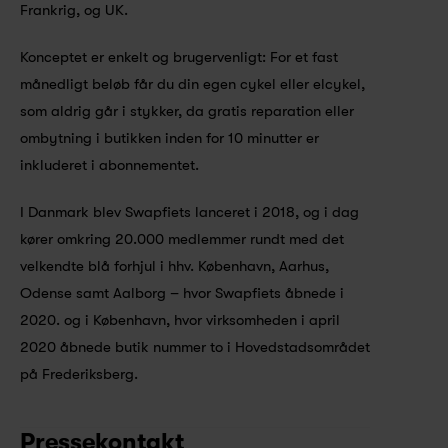
Frankrig, og UK.
Konceptet er enkelt og brugervenligt: For et fast 
månedligt beløb får du din egen cykel eller elcykel, 
som aldrig går i stykker, da gratis reparation eller 
ombytning i butikken inden for 10 minutter er 
inkluderet i abonnementet.
I Danmark blev Swapfiets lanceret i 2018, og i dag 
kører omkring 20.000 medlemmer rundt med det 
velkendte blå forhjul i hhv. København, Aarhus, 
Odense samt Aalborg – hvor Swapfiets åbnede i 
2020. og i København, hvor virksomheden i april 
2020 åbnede butik nummer to i Hovedstadsområdet 
på Frederiksberg.
Pressekontakt