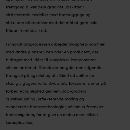
fremgang bliver dele gradvist udskiftet i 
eksisterende modeller med bæredygtige og 
cirkulære alternativer med det mål at gøre hele 
flåden fremtidssikret.
I innovationsprocessen arbejder Swapfiets sammen 
med andre pionerer, herunder en producent, der 
bidrager med idéer til komplekse komponenter 
såsom batteriet. Derudover betyder den stigende 
trængsel på cykelstier, at sikkerhed spiller en 
stadig vigtigere rolle. Swapfiets fokuserer derfor på 
forbedret synlighed gennem 360-graders 
cykelbelysning, reflekterende maling og 
avancerede bremseteknologier, såsom et forenklet 
bremsesystem, for at give en endnu mere sikker 
køreoplevelse.