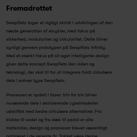
Fremadrettet
Swapfiets tager et vigtigt skridt i udviklingen af den 
næste generation af elcykler, med fokus på 
sikkerhed, modularitet og cirkularitet. Dette bliver 
synligt gennem prototypen på Swapfiets Infinity. 
Med et stærkt fokus på sit eget intelligente design 
giver dette koncept Swapfiets den viden og 
teknologi, der skal til for at integrere fuldt cirkulære 
dele i enhver type Swapfiets.
Processen er opdelt i faser: trin for trin bliver 
nuværende dele i eksisterende cykelmodeller 
udskiftet med bedre cirkulære alternativer. Fra 
klokke til sadel og fra dæk til pedal er alle 
materialer, design og processer blevet væsentligt 
optimeret i de seneste år. Takket være denne 