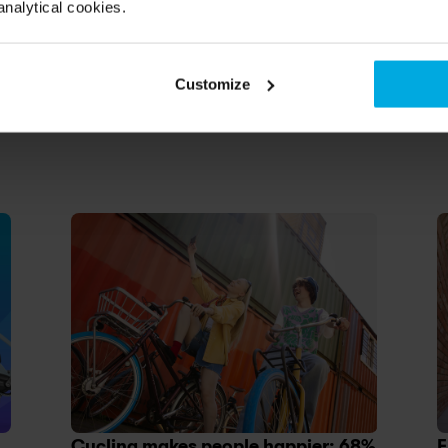
analytical cookies.
Customize
Cycling makes people happier: 68% 
E