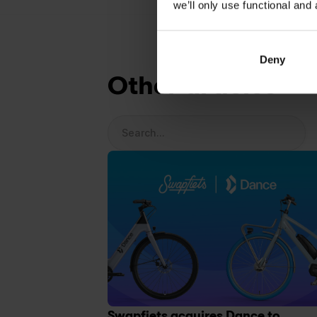
we’ll only use functional and 
Deny
Other articles
Search...
Swapfiets acquires Dance to 