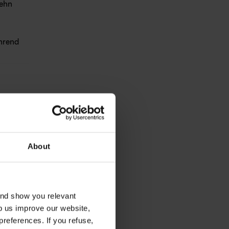
ehn 
rend 
p 
he 
About
y 
8 hours 
and show you relevant
lp us improve our website,
preferences. If you refuse,