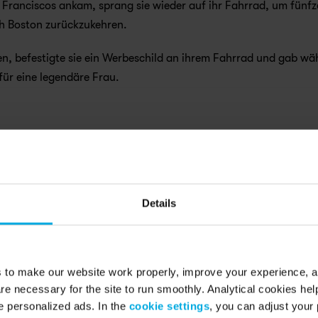
 Franciscos ankam, sprang sie wieder auf ihr Fahrrad, um fünfz
h Boston zurückzukehren.
, befestigte sie ein Werbeschild an ihrem Fahrrad und gab wäh
für eine legendäre Frau.
 a service’ company. Founded 2014 in the Netherlands, the scale-u
g micro mobility providers in Europe with 280.000 members in t
 France, Spain, Austria and UK. 
Details
For a monthly subscription fee, Swapfiets members receive a full
or their own use. If needed, a repair service is available within 4
 at no additional cost.
s to make our website work properly, improve your experience, 
re necessary for the site to run smoothly. Analytical cookies he
 personalized ads. In the
cookie settings
, you can adjust your 