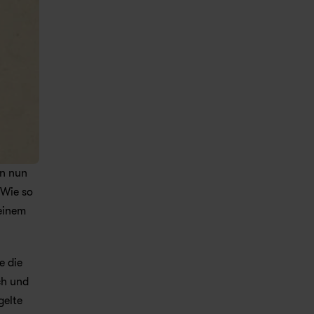
n nun 
Wie so 
einem 
 die 
h und 
elte 