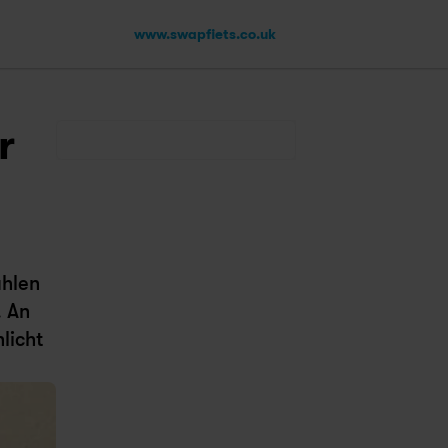
www.swapfiets.co.uk
 
hlen 
 An 
icht 