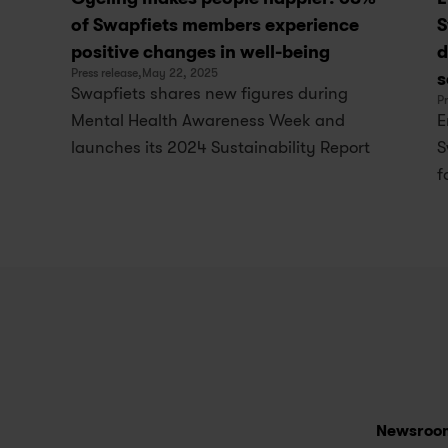
of Swapfiets members experience 
S
positive changes in well-being
d
Press release,
May 22, 2025
s
Swapfiets shares new figures during 
Pr
Mental Health Awareness Week and 
E
launches its 2024 Sustainability Report
S
f
Newsroo