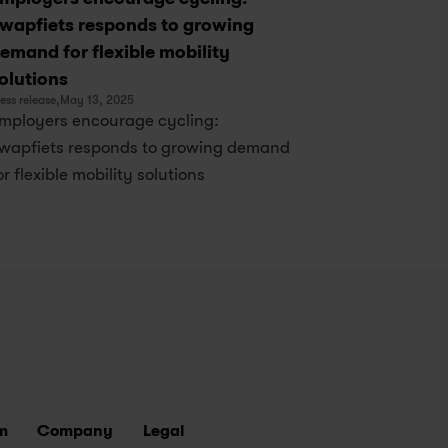
wapfiets responds to growing 
emand for flexible mobility 
olutions
ess release,
May 13, 2025
mployers encourage cycling: 
wapfiets responds to growing demand 
or flexible mobility solutions
m
Company
Legal