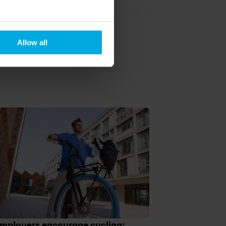
Allow all
mployers encourage cycling: 