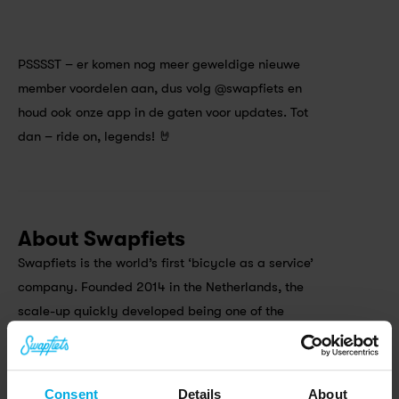
PSSSST – er komen nog meer geweldige nieuwe 
member voordelen aan, dus volg @swapfiets en 
houd ook onze app in de gaten voor updates. Tot 
dan – ride on, legends!​ 🤘
About Swapfiets
Swapfiets is the world’s first ‘bicycle as a service’ 
company. Founded 2014 in the Netherlands, the 
scale-up quickly developed being one of the 
leading micro mobility providers in Europe with 
280.000 members in the Netherlands, Germany, 
Belgium, Denmark, France, Spain, Austria and UK. 
Consent
Details
About