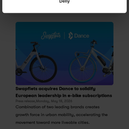
Deny
Search...
Swapfiets acquires Dance to solidify 
European leadership in e-bike subscriptions
Press release,
Monday, May 18, 2026
Combination of two leading brands creates 
growth force in urban mobility, accelerating the 
movement toward more liveable cities.