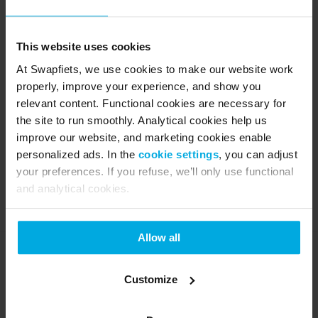
The concept of Swapfiets is quite simple: For a 
monthly subscription fee, Swapfiets members 
This website uses cookies
receive a fully functional bicycle or e-mobility 
At Swapfiets, we use cookies to make our website work
solution for their own use. If needed, a repair service 
properly, improve your experience, and show you
is available within 48 hours to repair or directly 
relevant content. Functional cookies are necessary for
swap the two-wheeler at no additional cost.
the site to run smoothly. Analytical cookies help us
improve our website, and marketing cookies enable
personalized ads. In the
cookie settings
, you can adjust
Contact us
your preferences. If you refuse, we’ll only use functional
and analytical cookies.
Allow all
Customize
Other articles