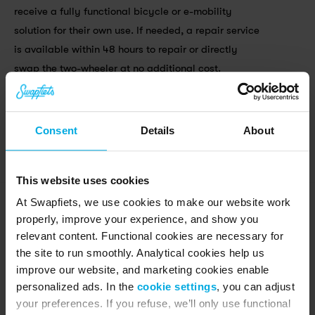
receive a fully functional bicycle or e-mobility 
solution for their own use. If needed, a repair service 
is available within 48 hours to repair or directly 
swap the two-wheeler at no additional cost.
Contact us
Consent
Details
About
This website uses cookies
At Swapfiets, we use cookies to make our website work
properly, improve your experience, and show you
Other articles
relevant content. Functional cookies are necessary for
the site to run smoothly. Analytical cookies help us
improve our website, and marketing cookies enable
personalized ads. In the
cookie settings
, you can adjust
Search...
your preferences. If you refuse, we’ll only use functional