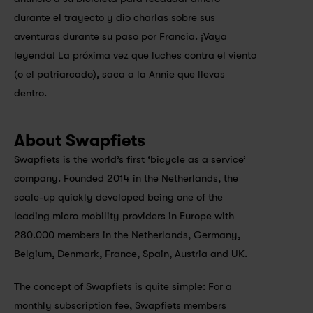
durante el trayecto y dio charlas sobre sus 
aventuras durante su paso por Francia. ¡Vaya 
leyenda! La próxima vez que luches contra el viento 
(o el patriarcado), saca a la Annie que llevas 
dentro.
About Swapfiets
Swapfiets is the world’s first ‘bicycle as a service’ 
company. Founded 2014 in the Netherlands, the 
scale-up quickly developed being one of the 
leading micro mobility providers in Europe with 
280.000 members in the Netherlands, Germany, 
Belgium, Denmark, France, Spain, Austria and UK. 
The concept of Swapfiets is quite simple: For a 
monthly subscription fee, Swapfiets members 