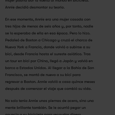
mujer podría dar la vuelta al mundo en bicicleta. 
Annie decidió desmontar su teoría.
En ese momento, Annie era una mujer casada con 
tres hijos de menos de seis años y, por tanto, nadie 
se lo esperaba de ella en esa época. Pero lo hizo. 
Pedaleó de Boston a Chicago y cruzó el charco de 
Nueva York a Francia, donde volvió a subirse a su 
bici, desde Francia hasta el sureste asiático. Tras 
un tour en bici por China, llegó a Japón y volvió en 
barco a Estados Unidos. Al llegar a la Bahía de San 
Francisco, se montó de nuevo a su bici para 
regresar a Boston. Annie volvió a casa quince meses 
después de comenzar el viaje que cambió su vida.
No solo tenía Annie unas piernas de acero, sino una 
mente brillante también. Se le ocurrió pegar un 
anuncio a su bicicleta para recaudar dinero 