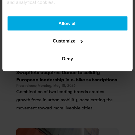
and analytical cookies.
Allow all
Customize
Deny
Swapfiets acquires Dance to solidify 
European leadership in e-bike subscriptions
Press release,
Monday, May 18, 2026
Combination of two leading brands creates 
growth force in urban mobility, accelerating the 
movement toward more liveable cities.