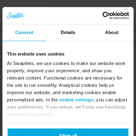
About Swapfiets
Swapfiets is the world’s first ‘bicycle as a service’ 
company. Founded 2014 in the Netherlands, the 
Consent
Details
About
scale-up quickly developed being one of the 
leading micro mobility providers in Europe with 
This website uses cookies
280.000 members in the Netherlands, Germany, 
Belgium, Denmark, France, Spain, Austria and UK. 
At Swapfiets, we use cookies to make our website work
properly, improve your experience, and show you
The concept of Swapfiets is quite simple: For a 
relevant content. Functional cookies are necessary for
monthly subscription fee, Swapfiets members 
the site to run smoothly. Analytical cookies help us
improve our website, and marketing cookies enable
receive a fully functional bicycle or e-mobility 
personalized ads. In the
cookie settings
, you can adjust
solution for their own use. If needed, a repair service 
your preferences. If you refuse, we’ll only use functional
is available within 48 hours to repair or directly 
and analytical cookies.
swap the two-wheeler at no additional cost.
Allow all