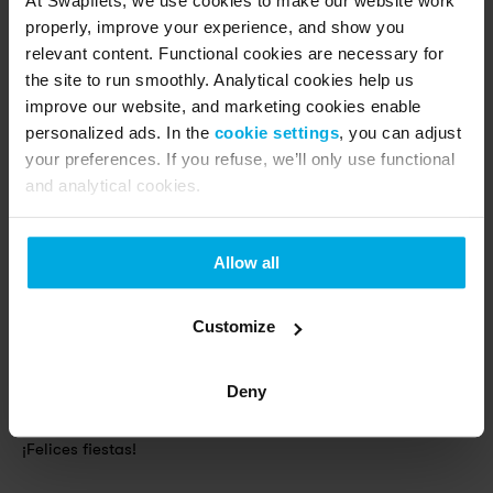
At Swapfiets, we use cookies to make our website work
abuelita hasta bicis eléctricas para el ciclista 
properly, improve your experience, and show you
intrépido. Tenemos un neumático delantero azul 
relevant content. Functional cookies are necessary for
apto para todo el mundo y todos los presupuestos. 
the site to run smoothly. Analytical cookies help us
¡Sigue pedaleando!
improve our website, and marketing cookies enable
personalized ads. In the
cookie settings
, you can adjust
your preferences. If you refuse, we’ll only use functional
and analytical cookies.
Allow all
Customize
Deny
¡Felices fiestas!