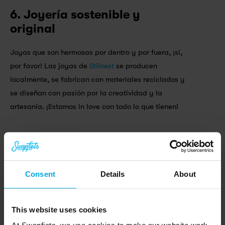
6. Joyería sostenible y 
original
Joyas que son hermosas por dentro y por fuera, ¡sí, 
por favor! Las joyas de 
Stilnest
 se producen 
localmente, se fabrican con materiales reciclados y 
se diseñan con pasión por la creatividad y la 
artesanía. ¡Estamos in love con todo lo que tienen!
7. ¡Una suscripción de 
Swapfiets!
Consent
Details
About
No pensaste que dejaríamos esto fuera de la lista, 
¿verdad? Este año, regala libertad (sin los 
combustibles fósiles). Nuestra gama de 
This website uses cookies
suscripciones
 va desde bicis sencillas estilo 