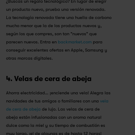
¿Buscas un regalo tecnológico? En lugar de elegir 
un producto nuevo, prueba una versión renovada. 
La tecnología renovada tiene una huella de carbono 
mucho menor que la de los productos nuevos y, 
según los que compres, son tan "nuevos" que 
parecen nuevos. Entra en 
backmarket.com
 para 
conseguir excelentes ofertas en Apple, Samsung y 
otras marcas digitales.
4. Velas de cera de abeja
Ahorra electricidad… ¡enciende una vela! Alegra las 
navidades de tus amigos o familiares con una 
vela 
de cera de abeja
 de lujo. Las velas de cera de 
abeja están infusionadas con un aroma natural 
dulce como la miel y su tiempo de combustión es 
muy largo, ¡el de algunas es de hasta 12 horas!