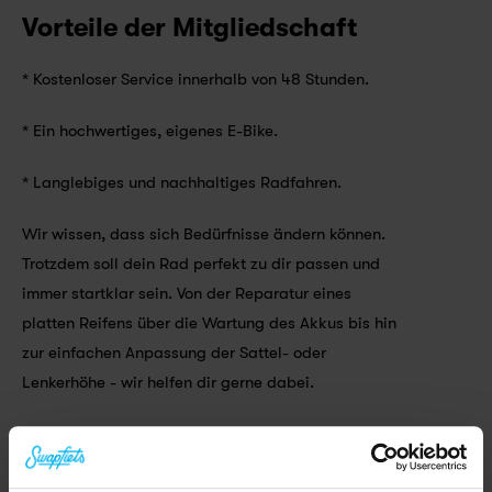
Vorteile der Mitgliedschaft
* Kostenloser Service innerhalb von 48 Stunden.
* Ein hochwertiges, eigenes E-Bike.
* Langlebiges und nachhaltiges Radfahren.
Wir wissen, dass sich Bedürfnisse ändern können. 
Trotzdem soll dein Rad perfekt zu dir passen und 
immer startklar sein. Von der Reparatur eines 
platten Reifens über die Wartung des Akkus bis hin 
zur einfachen Anpassung der Sattel- oder 
Lenkerhöhe - wir helfen dir gerne dabei.
Bist du bereit, mit deinem eigenen 
Swapfiets-E-Bike
Gas zu geben? Dann setz dich mit uns in Verbindung 