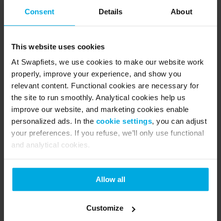
und wir kümmern uns darum, dass du so schnell wie 
Consent
Details
About
möglich auf den E-Bike-Trend aufsteigen kannst. Los 
geht's!
This website uses cookies
Du hast schon ein Swapfiets-Fahrrad und willst auf 
At Swapfiets, we use cookies to make our website work
ein E-Bike umsteigen? Dann kontaktiere den 
properly, improve your experience, and show you
Swapdesk: +49 307 001 4500
relevant content. Functional cookies are necessary for
the site to run smoothly. Analytical cookies help us
Du willst mehr erfahren? Folge uns auf den 
sozialen 
improve our website, and marketing cookies enable
Medien
, um die neuesten Updates, Aktionen und 
personalized ads. In the
cookie settings
, you can adjust
Inspirationen zu erhalten.
your preferences. If you refuse, we’ll only use functional
and analytical cookies.
About Swapfiets
Swapfiets is the world’s first ‘bicycle as a service’ 
Allow all
company. Founded 2014 in the Netherlands, the 
scale-up quickly developed being one of the 
Customize
leading micro mobility providers in Europe with 