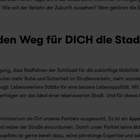
: Wie soll der Verkehr der Zukunft aussehen? Wem gehören die S
den Weg für DICH die Stadt
gung, dass Radfahren der Schlüssel für die zukünftige Mobilität 
uten mehr Ruhe und Sicherheit im Straßenverkehr, mehr soziale
sagt: Lebenswertere Städte für eine bessere Lebensqualität. Mit 
olgen wir das Ideal einer lebenswerten Stadt. Und für dieses I
nisterium als Ort unseres Parklets ausgesucht. Es ist ein Appell
nd neben der Straße einzuräumen. Damit unser Parklet keine Akti
apfiets ist gerne bereit dazu, seine jahrelange Expertise und sei