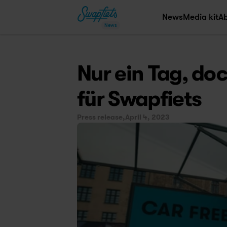
News
Media kit
A
News
Nur ein Tag, doc
für Swapfiets
Press release,
April 4, 2023