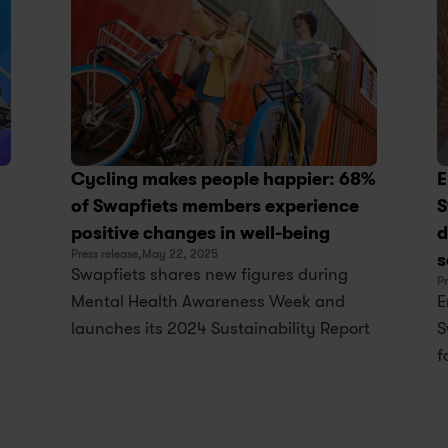
Cycling makes people happier: 68% 
E
of Swapfiets members experience 
S
positive changes in well-being
d
Press release,
May 22, 2025
s
Swapfiets shares new figures during 
Pr
Mental Health Awareness Week and 
E
launches its 2024 Sustainability Report
S
f