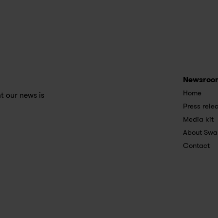
Newsroo
Home
 our news is 
Press rele
Media kit
About Swa
Contact