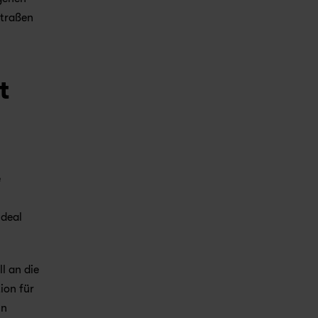
traßen 
 
 
deal 
 an die 
on für 
n 