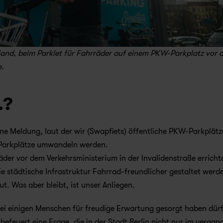
land, beim Parklet für Fahrräder auf einem PKW-Parkplatz vor 
e.
.?
e Meldung, laut der wir (Swapfiets) öffentliche PKW-Parkplätze
-Parkplätze umwandeln werden. 
äder vor dem Verkehrsministerium in der Invalidenstraße errichte
ie städtische Infrastruktur Fahrrad-freundlicher gestaltet werde
ut. Was aber bleibt, ist unser Anliegen.
ei einigen Menschen für freudige Erwartung gesorgt haben dürft
efeuert eine Frage, die in der Stadt Berlin nicht nur im vergan