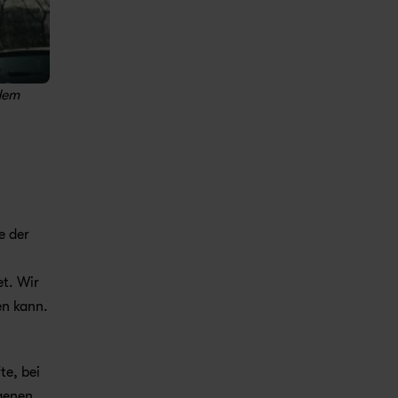
dem 
 der 
t. Wir 
n kann. 
e, bei 
genen 