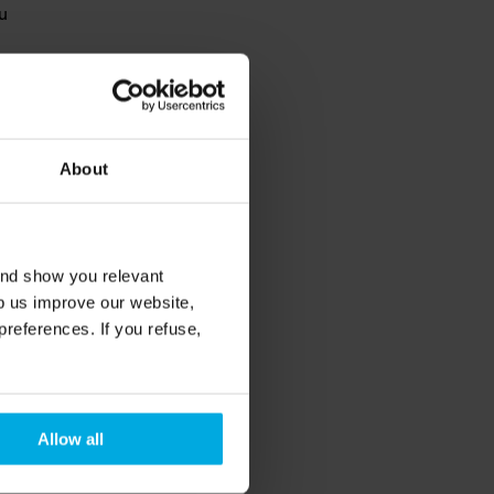
 
u 
s 
About
n 
and show you relevant
lp us improve our website,
preferences. If you refuse,
Allow all
p 
he 