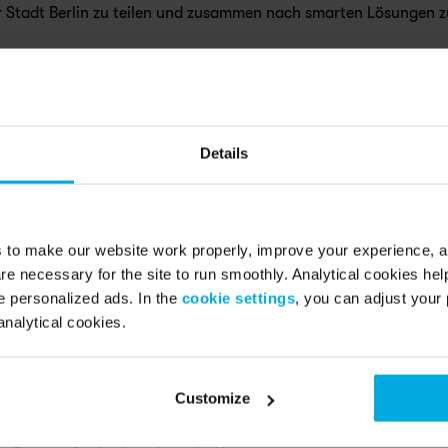
 Stadt Berlin zu teilen und zusammen nach smarten Lösungen zu
er von Swapfiets Deutschland: „Eine Stadt positiv z
wenn ihre Bewohner*innen dabei mithelfen. Swapfiet
Details
bei. Mit unserem Service bieten wir Berliner*innen 
 den Wandel zu einer lebenswerteren Stadt selbst i
s to make our website work properly, improve your experience, 
re necessary for the site to run smoothly. Analytical cookies he
 personalized ads. In the
cookie settings
, you can adjust your 
analytical cookies.
Customize
 a service’ company. Founded 2014 in the Netherlands, the scale-u
g micro mobility providers in Europe with 280.000 members in t