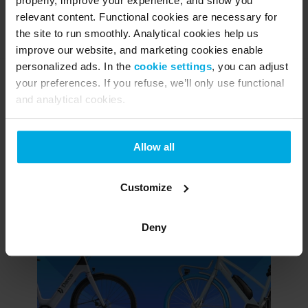
properly, improve your experience, and show you
relevant content. Functional cookies are necessary for
the site to run smoothly. Analytical cookies help us
improve our website, and marketing cookies enable
personalized ads. In the
cookie settings
, you can adjust
your preferences. If you refuse, we’ll only use functional
and analytical cookies.
Other articles
Allow all
Search...
Customize
Deny