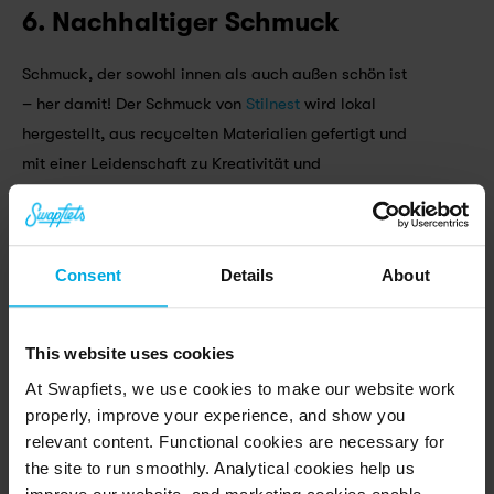
6. Nachhaltiger Schmuck
Schmuck, der sowohl innen als auch außen schön ist 
– her damit! Der Schmuck von 
Stilnest
 wird lokal 
hergestellt, aus recycelten Materialien gefertigt und 
mit einer Leidenschaft zu Kreativität und 
Handwerkskunst designt.
7. Ein Swapfiets Abo!
Consent
Details
About
Ein Swapfiets Abo!
 Du dachtest jawohl nicht, dass 
wir dieses auf der Liste vergessen haben, oder? 
This website uses cookies
Schenke dieses Jahr das Geschenk der Freiheit. 
At Swapfiets, we use cookies to make our website work
Unsere Abos reichen von einfachen City Rädern 
properly, improve your experience, and show you
über Hollandrädern bis hin zu hochwertigen E-Bikes.
relevant content. Functional cookies are necessary for
the site to run smoothly. Analytical cookies help us