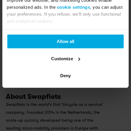
improve our website, and marketing cookies enable
personalized ads. In the
cookie settings
, you can adjust
your preferences. If you refuse, we’ll only use functional
and analytical cookies.
Allow all
Customize
Deny
Happy holidays!
About Swapfiets
Swapfiets is the world’s first ‘bicycle as a service’ 
company. Founded 2014 in the Netherlands, the 
scale-up quickly developed being one of the 
leading micro mobility providers in Europe with 