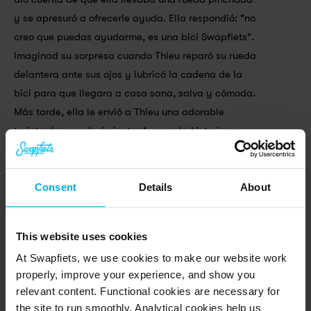
y se apresuró a ofrecerle ayuda. Ella respondió: "no 
creo que puedas ayudarme, es una bici Swapfiets". 
Imaginad su sorpresa cuando Thieu reparó su rueda 
delantera ante sus ojos y lubricó la cadena de la 
bici para que llegara a casa sana, salva y cómoda. 
Más tarde, ella le envió a Thieu una adorable 
tarjeta de agradecimiento. Aunque la historia no 
acabó en boda, recordad que hacer el bien también 
sienta bien.
Consent
Details
About
This website uses cookies
At Swapfiets, we use cookies to make our website work
properly, improve your experience, and show you
relevant content. Functional cookies are necessary for
the site to run smoothly. Analytical cookies help us