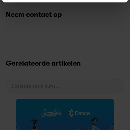
Neem contact op
Gerelateerde artikelen
Doorzoek ons nieuws...