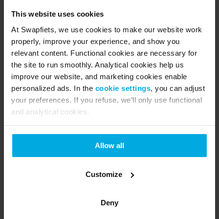
Denemarken, Frankrijk, Oostenrijk, Spanje en het 
This website uses cookies
Verenigd Koninkrijk. Swapfiets streeft naar meer 
At Swapfiets, we use cookies to make our website work
leefbare Europese steden door het aanbieden van 
properly, improve your experience, and show you
een zorgeloze fietservaring, 100% circulaire fietsen 
relevant content. Functional cookies are necessary for
en wil op korte termijn klimaatneutraal zijn. In 
the site to run smoothly. Analytical cookies help us
oktober 2022 trad Swapfiets officieel toe tot de B 
improve our website, and marketing cookies enable
Corp gemeenschap om hun missie te verstevigen. 
personalized ads. In the
cookie settings
, you can adjust
your preferences. If you refuse, we’ll only use functional
Het concept van Swapfiets is vrij eenvoudig: voor 
and analytical cookies.
een vast bedrag per maand hebben Swapfiets-
leden altijd een werkende fiets. En zijn er 
Allow all
onverhoopt problemen, dan wordt de fiets binnen 10 
minuten in de winkel gerepareerd of direct 
vervangen zonder extra kosten. Swapfiets verleent 
Customize
service in 45 Europese steden. www.swapfiets.nl
Deny