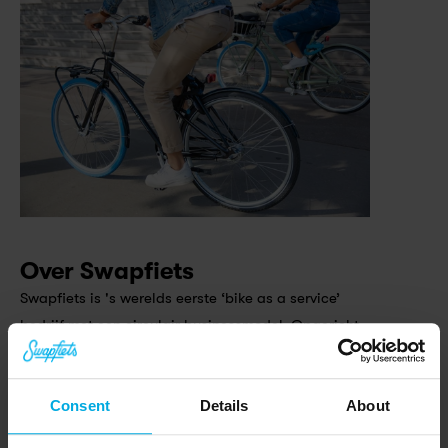
Over Swapfiets
Swapfiets is 's werelds eerste ‘bike as a service’ 
bedrijf met een circulair businessmodel. Opgericht 
in 2014 in Nederland, groeide de scale-up snel uit 
tot een van de meest toonaangevende leveranciers 
van micro mobiliteit in Europa, met inmiddels meer 
Consent
Details
About
dan 270.000 leden in Nederland, Duitsland, België, 